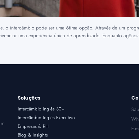
ês, o intercâmbio pode ser uma ótima opção. Através de um progr
 vivenciar uma experiência única de aprendizado. Enquanto agência
Soluções
Co
Intercâmbio Inglês 30+
São
Intercâmbio Inglês Executivo
Wh
am.
Empresas & RH
E-m
Blog & Insights