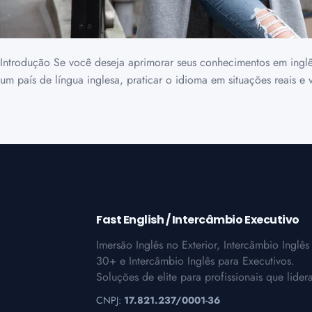
Introdução Se você deseja aprimorar seus conhecimentos em ingl
um país de língua inglesa, praticar o idioma em situações reais e
Fast English / Intercâmbio Executivo
Imersão Inglês no Exterior, Intercâmbio Inglês
30+ e Intercâmbio Inglês para Executivos.
Soluções de elite para profissionais que lider
CNPJ:
17.821.237/0001-36