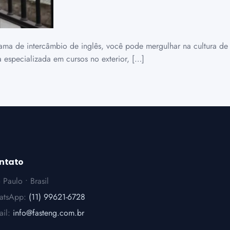
ama de intercâmbio de inglês, você pode mergulhar na cultura de
 especializada em cursos no exterior, […]
ntato
 Paulo • Brasil
atsApp:
(11) 99621-6728
ail:
info@fasteng.com.br