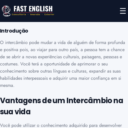
☰
Introdução
O intercâmbio pode mudar a vida de alguém de forma profunda
e positiva pois, ao viajar para outro país, a pessoa tem a chance
de se abrir a novas experiências culturais, paisagens, pessoas e
costumes. Você terá a oportunidade de aprimorar o seu
conhecimento sobre outras línguas e culturas, expandir as suas
habilidades interpessoais e adquirir uma maior confiança em si
mesma.
Vantagens de um Intercâmbio na
sua vida
Você pode utilizar o conhecimento adquirido para desenvolver